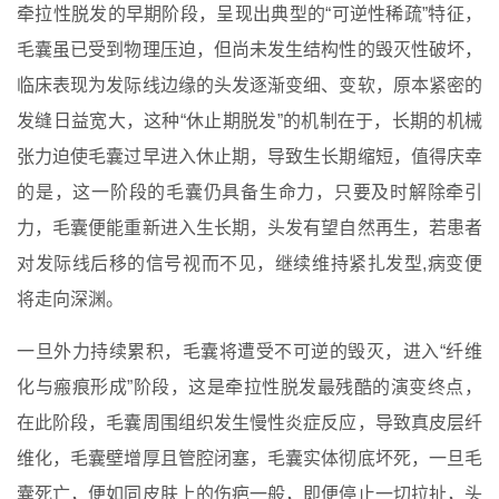
牵拉性脱发的早期阶段，呈现出典型的“可逆性稀疏”特征，
毛囊虽已受到物理压迫，但尚未发生结构性的毁灭性破坏，
临床表现为发际线边缘的头发逐渐变细、变软，原本紧密的
发缝日益宽大，这种“休止期脱发”的机制在于，长期的机械
张力迫使毛囊过早进入休止期，导致生长期缩短，值得庆幸
的是，这一阶段的毛囊仍具备生命力，只要及时解除牵引
力，毛囊便能重新进入生长期，头发有望自然再生，若患者
对发际线后移的信号视而不见，继续维持紧扎发型,病变便
将走向深渊。
一旦外力持续累积，毛囊将遭受不可逆的毁灭，进入“纤维
化与瘢痕形成”阶段，这是牵拉性脱发最残酷的演变终点，
在此阶段，毛囊周围组织发生慢性炎症反应，导致真皮层纤
维化，毛囊壁增厚且管腔闭塞，毛囊实体彻底坏死，一旦毛
囊死亡，便如同皮肤上的伤疤一般，即便停止一切拉扯，头