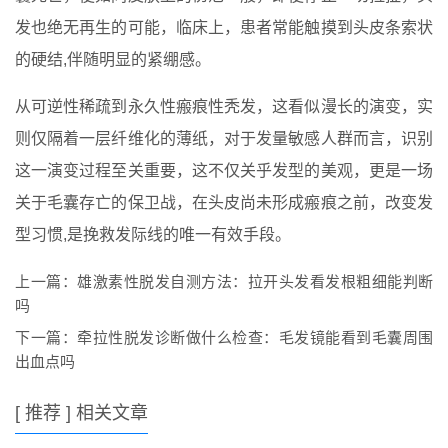
发也绝无再生的可能，临床上，患者常能触摸到头皮条索状
的硬结,伴随明显的紧绷感。
从可逆性稀疏到永久性瘢痕性秃发，这看似漫长的演变，实
则仅隔着一层纤维化的薄纸，对于发量敏感人群而言，识别
这一演变过程至关重要，这不仅关乎发型的美观，更是一场
关于毛囊存亡的保卫战，在头皮尚未形成瘢痕之前，改变发
型习惯,是挽救发际线的唯一有效手段。
上一篇：
雄激素性脱发自测方法：拉开头发看发根粗细能判断
吗
下一篇：
牵拉性脱发诊断做什么检查：毛发镜能看到毛囊周围
出血点吗
[ 推荐 ] 相关文章