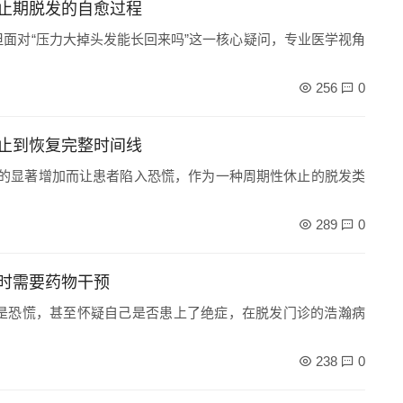
止期脱发的自愈过程
但面对“压力大掉头发能长回来吗”这一核心疑问，专业医学视角
256
0
止到恢复完整时间线
量的显著增加而让患者陷入恐慌，作为一种周期性休止的脱发类
289
0
时需要药物干预
是恐慌，甚至怀疑自己是否患上了绝症，在脱发门诊的浩瀚病
238
0