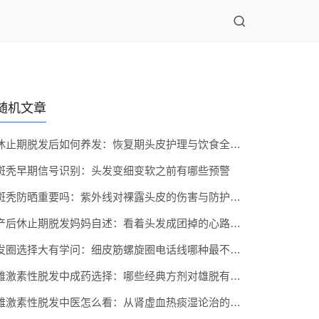
随机文章
休止期脱发后如何养发：恢复期头皮护理与饮食全攻略
斑秃早期信号识别：头发变细变软之前有哪些预警
斑秃防晒重要吗：紫外线对裸露头皮的伤害与防护措施
产后休止期脱发妈妈自述：看着头发成团掉的心路历程
发圈选择大有学问：细皮筋螺旋圈电话线哪种最不伤头发
雄激素性脱发中成药选择：哪些经典方剂对雄脱有帮助
雄激素性脱发中医怎么看：从肾虚血热痰湿论治的思路