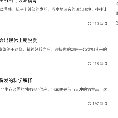
生机制与恢复指南
风景线，梳子上缠绕的发丝、浴室地漏旁的纠结团块，往往让
210
0
会出现休止期脱发
身体终于退烧、精神好转之后，迎接你的却是一场突如其来的
218
0
脱发的科学解释
非生存必需的“奢侈品”供应，毛囊便是首当其冲的牺牲品，这
197
0