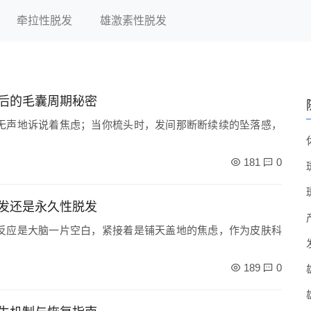
牵拉性脱发
雄激素性脱发
后的毛囊周期秘密
无声地诉说着焦虑；当你梳头时，发间那断断续续的坠落感，
181
0
发还是永久性脱发
反应是大脑一片空白，紧接着是铺天盖地的焦虑，作为皮肤科
189
0