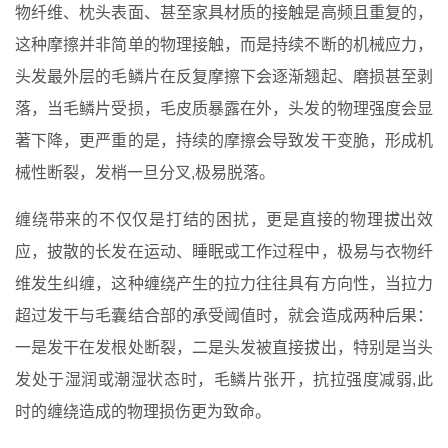
物纤维、枕头表面、甚至家具材质的接触是高频且重复的，
这种摩擦并非简单的物理接触，而是持续不断的机械应力，
头发最外层的毛鳞片在反复摩擦下会逐渐翘起、磨损甚至剥
落，当毛鳞片受损，毛皮质暴露在外，头发的物理强度会显
著下降，更严重的是，持续的摩擦会导致发干变脆，形成机
械性断裂，发梢一旦分叉,极易脱落。
缠绕带来的不仅仅是打结的困扰，更是直接的物理拔出效
应，披散的长发在运动、睡眠或工作过程中，极易与衣物纤
维发生纠缠，这种缠绕产生的拉力往往具有方向性，当拉力
超过发干与毛囊结合部的承受阈值时，就会造成两种后果：
一是发干在发根处断裂，二是头发被直接拔出，特别是当头
发处于湿润或潮湿状态时，毛鳞片张开，抗拉强度减弱,此
时的缠绕造成的物理损伤更为致命。