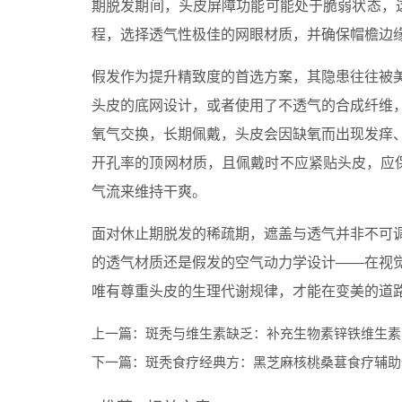
期脱发期间，头皮屏障功能可能处于脆弱状态，这
程，选择透气性极佳的网眼材质，并确保帽檐边缘
假发作为提升精致度的首选方案，其隐患往往被
头皮的底网设计，或者使用了不透气的合成纤维
氧气交换，长期佩戴，头皮会因缺氧而出现发痒
开孔率的顶网材质，且佩戴时不应紧贴头皮，应保
气流来维持干爽。
面对休止期脱发的稀疏期，遮盖与透气并非不可
的透气材质还是假发的空气动力学设计——在视
唯有尊重头皮的生理代谢规律，才能在变美的道
上一篇：
斑秃与维生素缺乏：补充生物素锌铁维生素
下一篇：
斑秃食疗经典方：黑芝麻核桃桑葚食疗辅助