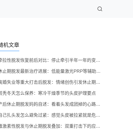
随机文章
牵拉性脱发恢复前后对比：停止牵引半年一年的变化记录
休止期脱发最新治疗进展：低能量激光PRP等辅助手段有用吗
离婚失业等重大打击后脱发：情绪创伤引发休止期的应对
斑秃冬天怎么保养：寒冷干燥季节的头皮护理要点
产后休止期脱发妈妈自述：看着头发成团掉的心路历程
自己扎头发怎么避免过紧：感觉头皮被拉紧就是危险信号
雄激素性脱发与休止期脱发叠加：双重打击下的应对策略