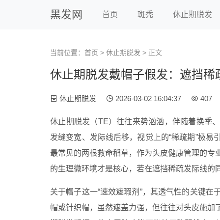
黑发网
首页
斑秃
休止期脱发
当前位置：
首页
>
休止期脱发
> 正文
休止期脱发戴帽子假发：遮挡稀
休止期脱发
2026-03-02 16:04:37
407
休止期脱发（TE）往往来势汹汹，伴随着换季
发缝变宽、发际线后移，视觉上的“稀疏期”极易
最常见的两根救命稻草，作为头皮健康管理的专
的生理微环境才是核心，若在遮挡稀疏发际线的同
关于帽子这一“速效遮瑕剂”，其透气性的关键在
帽或针织帽，虽然遮盖力强，但往往对头皮施加