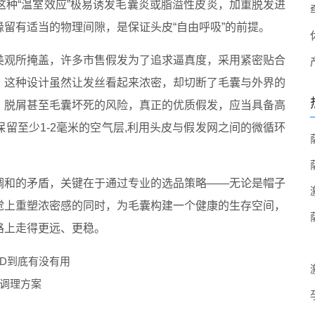
种“温室效应”极易诱发毛囊炎或脂溢性皮炎，加重脱发进
留有适当的物理间隙，是保证头皮“自由呼吸”的前提。
美观所掩盖，许多市售假发为了追求逼真度，采用紧密贴合
，这种设计虽然让发丝看起来浓密，却切断了毛囊与外界的
、脱屑甚至毛囊坏死的风险，真正的优质假发，应当具备高
留至少1-2毫米的空气层,利用头皮与假发网之间的微循环
调和的矛盾，关键在于通过专业的选品策略——无论是帽子
觉上重塑浓密感的同时，为毛囊构建一个健康的生存空间，
路上走得更远、更稳。
D到底有没有用
调理方案