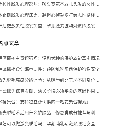
牵拉性脱发心理影响：额头变宽不敢扎头发的恶性循环
休止期脱发心理焦虑：越担心掉越多打破恶性循环的方法
产后雄激素性脱发加重：孕期激素波动对遗传脱发的影响
热点文章
萨摩耶护主意识强吗：温和犬种的保护本能真实情况
萨摩耶拒食训练重要性：预防乱吃东西保护狗狗安全
激光脱毛痛感分级体验：从嘴唇到比基尼不同部位疼痛打分
萨摩耶训练黄金期：幼犬阶段必须学会的基础科目全掌握
《搜集合：支持独立源切换的一站式聚合搜索》
激光脱毛术后用什么护肤品：修复类成分推荐与刺激成分避雷
孕妇可以做激光脱毛吗：孕期哺乳期激光脱毛安全性研究