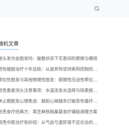
随机文章
披头发也会脱发吗：披散状态下无意间的摩擦与缠绕
男性雄脱治疗十年总结：从放弃到坚持再到控制的经验
牵拉性脱发与其他物理性脱发：摩擦性压迫性牵拉性区别
斑秃患者洗头注意事项：水温洗发水选择与轻柔按摩手法
休止期脱发心理焦虑：越担心掉越多打破恶性循环的方法
斑秃食疗经典方：黑芝麻核桃桑葚食疗辅助调理方案
斑秃中医治疗有妙招：从气血亏虚肝肾不足论治的思路