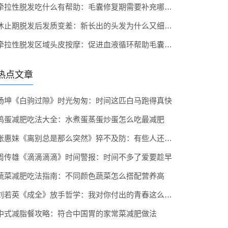
牵拉性脱发吃什么有帮助：毛囊修复期需要补充哪些营养
休止期脱发后发质变差：新长出的头发为什么又细又软
牵拉性脱发区域头皮按摩：促进血液循环帮助毛囊苏醒的手法
热点文章
杨坤《白驹过隙》时光匆匆：时间这匹白马跑得真快
鸡蛋减肥吃法大全：水煮蛋蒸蛋炒蛋怎么吃最减肥
张惠妹《离别总是那么突然》猝不及防：有些人还没好好告别就散了
周传雄《滴滴滴滴》时间警报：时间不多了爱要趁早
蔬菜减肥吃法指南：不同颜色蔬菜怎么搭配营养高
刘若英《成全》放手哲学：我对你付出的青春这么多年
中式减脂餐攻略：符合中国胃的家常菜减肥做法