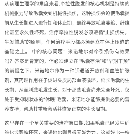
从病理生理学的角度来看,牵拉性脱发的核心机制是持续的
机械张力导致毛囊受到机械性损伤，这种损伤会迫使毛囊提
前从生长期进入退行期和休止期，最终导致毛囊萎缩、纤维
化甚至永久性坏死，治疗牵拉性脱发必须遵循“止损优先，
生发辅助”的原则，任何治疗手段都必须建立在停止压迫的
基础之上。 中的核心问题：米诺地尔对牵引损伤有效果
吗？答案是肯定的，但必须建立在“毛囊存活”和“早期干预”
的前提之下，米诺地尔作为一种钾通道开放剂和血管扩张
剂，其药理作用在于促进头皮局部血液循环，延长毛囊的生
长期，从而刺激毛发生长，对于那些毛囊尚未完全坏死，仅
处于受抑制状态的“休眠”毛囊，米诺地尔能够提供必要的营
养支持，帮助其重新激活并恢复正常的生长周期。
这里存在一个至关重要的治疗窗口期,如果毛囊已经发生纤
维化或萎缩坏死，米诺地尔则显得无能为力，这就好比一株