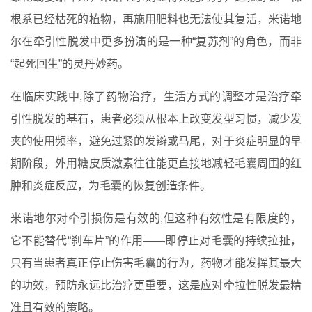
根系已经枯死的植物，再施用肥料也无法使其复活，米诺地
尔在牵引性脱发中更多扮演的是一种“复苏剂”的角色，而非
“起死回生”的灵丹妙药。
在临床实践中,除了药物治疗，生活方式的调整才是治疗牵
引性脱发的基石，患者必须从根本上改变发型习惯，减少发
夹的使用频率，避免过紧的发辫或马尾，对于炎症明显的早
期阶段，外用糖皮质激素往往能更直接地减轻毛囊周围的红
肿和炎症反应，为毛囊的恢复创造条件。
米诺地尔对牵引损伤是有效的,但这种有效性是有限度的，
它不能替代“刹车片”的作用——即停止对毛囊的持续拉扯，
只有当患者真正停止伤害毛囊的行为，药物才能发挥其最大
的功效，预防永远比治疗更重要，这是应对牵拉性脱发最精
准且有效的策略。