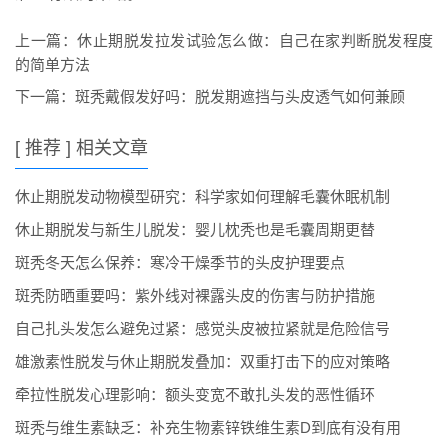
上一篇：
休止期脱发拉发试验怎么做：自己在家判断脱发程度
的简单方法
下一篇：
斑秃戴假发好吗：脱发期遮挡与头皮透气如何兼顾
[ 推荐 ] 相关文章
休止期脱发动物模型研究：科学家如何理解毛囊休眠机制
休止期脱发与新生儿脱发：婴儿枕秃也是毛囊周期更替
斑秃冬天怎么保养：寒冷干燥季节的头皮护理要点
斑秃防晒重要吗：紫外线对裸露头皮的伤害与防护措施
自己扎头发怎么避免过紧：感觉头皮被拉紧就是危险信号
雄激素性脱发与休止期脱发叠加：双重打击下的应对策略
牵拉性脱发心理影响：额头变宽不敢扎头发的恶性循环
斑秃与维生素缺乏：补充生物素锌铁维生素D到底有没有用