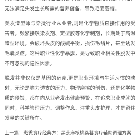
无法满足头发生长所需的营养储备，导致毛囊萎缩。
美发造型师与染烫行业从业者,则是化学物质直接作用的受
害者，频繁接触染发剂、定型胶等化学制剂，长期处于高温
造型环境，会破坏头皮的酸碱平衡，损伤毛鳞片，甚至诱发
毛囊炎症，这种职业性化学暴露，是导致职业相关性脱发中
不可忽视的隐性因素。
脱发并非仅仅是基因的宿命,更是职业环境与生活习惯的映
射，无论是脑力透支的压力、物理摩擦的创伤，还是化学物
质的侵蚀，都在向从业者发出健康预警，在追求职业成就的
同时，科学管理压力、调整作息、注重头皮护理，才是留住
发量的关键所在。
上一篇：
斑秃食疗经典方：黑芝麻核桃桑葚食疗辅助调理方案