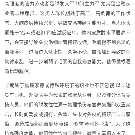
高强度的脑力劳动者是脱发大军中的主力军,尤其是金融从
业者与程序员，这类人群长期处于高压、高负荷的工作状
态，大脑皮层持续兴奋，导致交感神经功能紊乱，当人体长
期处于“战斗或逃跑”的应激反应中，体内皮质醇水平居高不
下，会直接导致头皮毛细血管持续收缩，毛囊得不到充足的
血液灌注，进而进入休止期，久坐不动、熬夜加班导致的生
物钟紊乱，进一步削弱了毛囊的自我修复能力，使得发根逐
渐松动脱落。
长期处于物理摩擦或特殊环境下的职业也不容忽视,以长途
货车司机、外卖骑手为代表的物流从业者，以及部分体育竞
技人员，他们的脱发往往源于物理损伤与营养失衡的双重夹
击，长时间驾驶或骑行，头盔、头巾对头皮的持续压迫与摩
擦，会造成局部血液循环障碍，形成“牵引性脱发”，为了维
持高强度体能，他们往往饮食不规律，微量元素摄入不足，