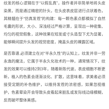
纹发的核心逻辑在于“以假乱真”，操作者并非简单地将头皮
染黑，而是通过精密的针头，在头皮表皮层进行点状着色，
其精髓在于“仿真发茬”的构建：每一颗色素点都模拟了自然
毛囊的形状，大小、深浅经过严格计算，呈现出一种密集、
均匀的视觉假象，这种效果在短发或寸头造型下尤为显著，
能够瞬间提升头发的视觉密度，掩盖头皮的裸露区域。
是否靠谱,必须建立在对“半永久性”的认知上，纹发并非一劳
永逸的魔法，它属于半永久化妆术的一种，通常情况下，纹
发的效果可以维持2到3年，随着新陈代谢，表皮细胞不断更
新，植入的色素会逐渐淡化、扩散，这意味着，求美者必须
接受定期的补色维护，以维持发茬的浓密感，如果忽视维
护，色素晕染开会导致头皮看起来脏乱或发际线边缘模糊，
反而破坏整体美感。