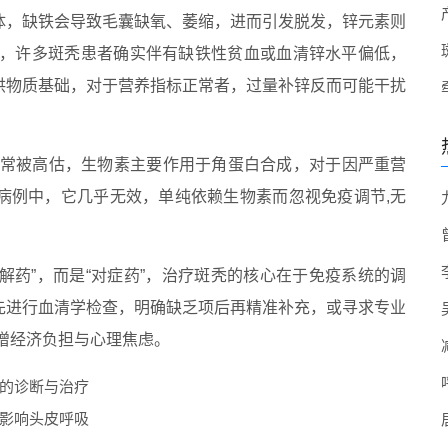
体，缺铁会导致毛囊缺氧、萎缩，进而引发脱发，锌元素则
应，许多斑秃患者确实伴有缺铁性贫血或血清锌水平偏低，
供物质基础，对于营养指标正常者，过量补锌反而可能干扰
位常被高估，生物素主要作用于角蛋白合成，对于因严重营
病例中，它几乎无效，单纯依赖生物素而忽视免疫调节,无
解药”，而是“对症药”，治疗斑秃的核心在于免疫系统的调
先进行血清学检查，明确缺乏项后再精准补充，或寻求专业
增经济负担与心理焦虑。
的诊断与治疗
影响头皮呼吸