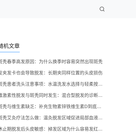
随机文章
斑秃春季高发原因：为什么换季时容易突然出现斑秃
发夹发卡也会导致脱发：长期夹同样位置的头皮损伤
斑秃患者洗头注意事项：水温洗发水选择与轻柔按摩手法
雄激素性脱发与斑秃同时发生：混合型脱发的诊断与治疗
斑秃与维生素缺乏：补充生物素锌铁维生素D到底有没有用
斑秃艾灸疗法怎么做：温灸脱发区域促进局部血液循环
休止期脱发后头皮敏感：掉发区域为什么容易发红发痒