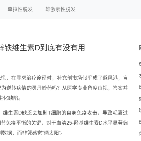
牵拉性脱发
雄激素性脱发
锌铁维生素D到底有没有用
恐慌，在寻求治疗途径时，补充剂市场似乎成了避风港，盲
成为逆转病情的灵丹妙药吗？从医学专业角度审视，答案并
生化缺陷。
，维生素D缺乏会加剧T细胞的自身免疫攻击，导致毛囊过
节免疫平衡的关键，对于血清25-羟基维生素D水平显著偏
数据，而非凭感觉“晒太阳”。