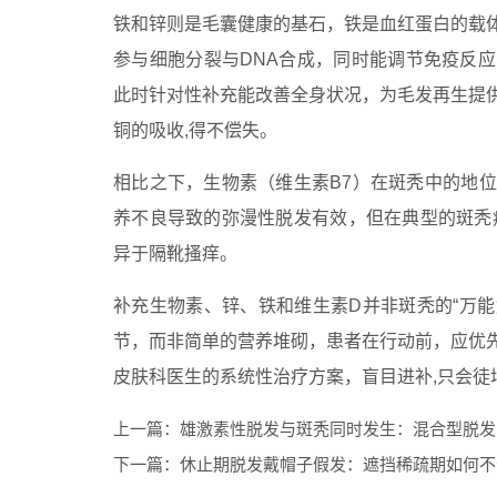
铁和锌则是毛囊健康的基石，铁是血红蛋白的载
参与细胞分裂与DNA合成，同时能调节免疫反
此时针对性补充能改善全身状况，为毛发再生提
铜的吸收,得不偿失。
相比之下，生物素（维生素B7）在斑秃中的地
养不良导致的弥漫性脱发有效，但在典型的斑秃
异于隔靴搔痒。
补充生物素、锌、铁和维生素D并非斑秃的“万能
节，而非简单的营养堆砌，患者在行动前，应优
皮肤科医生的系统性治疗方案，盲目进补,只会徒
上一篇：
雄激素性脱发与斑秃同时发生：混合型脱发
下一篇：
休止期脱发戴帽子假发：遮挡稀疏期如何不