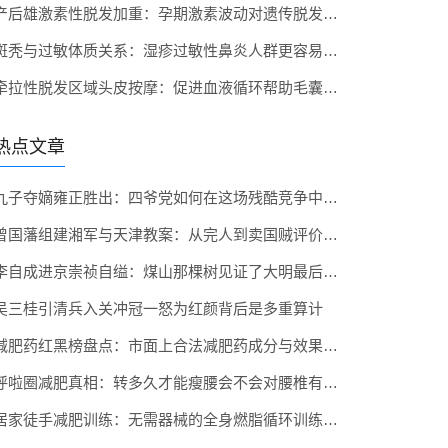
产后雄激素性脱发加重：孕期激素波动对遗传脱发的影响
斑秃与过敏体质关系：湿疹过敏性鼻炎人群更容易斑秃吗
牵拉性脱发区域头皮按摩：促进血液循环帮助毛囊苏醒的手法
热点文章
九子夺嫡雍正胜出：四爷党如何在这场残酷竞争中笑到最后
曾国藩组建湘军与天津教案：从完人到卖国贼评价巨变
李自成进京崇祯自缢：煤山那棵树见证了大明最后时刻
吴三桂引清兵入关冲冠一怒为红颜背后是多重算计
减肥药红黑榜盘点：市面上合法减肥药成分与效果解析
呼啦圈减肥真相：转多久才能瘦腰会不会对腰椎有伤害
居家徒手减肥训练：无需器械的全身燃脂循环训练方案