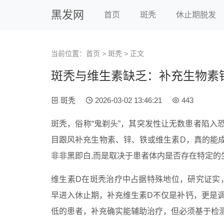
黑发网
首页
斑秃
休止期脱发
当前位置：
首页
>
斑秃
> 正文
斑秃与维生素缺乏：补充生物素
斑秃
2026-03-02 13:46:21
443
斑秃，俗称“鬼剃头”，其突发性让无数患者陷入
目跟风补充生物素、锌、铁或维生素D，真的能
非非黑即白,而是取决于患者体内是否存在特定的
维生素D在斑秃治疗中占据特殊地位，研究证实
早进入休止期，补充维生素D不仅是补钙，更是调
低的患者，补充确实能辅助治疗，但必须基于检测