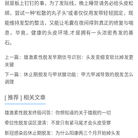
就是板上钉钉的事，为了发际线，晚上睡觉请务必给头皮松
绑，尝试一种“松散的丸子头”或者仅仅用发带轻轻固定，既
能维持发型的整洁，又能让毛囊在夜间得到真正的修复与喘
息，毕竟，健康的头皮环境,才是拥有一头浓密秀发的基
石。
上一篇：
雄激素性脱发早期信号识别：头发变细变软比掉发更
关键
下一篇：
休止期脱发与甲状腺功能：甲亢甲减导致的脱发怎么
调理
[ 推荐 ] 相关文章
雄激素性脱发终极问答：你想知道的关于雄脱的一切
牵拉性脱发误区澄清：不是只有紧马尾才会头皮受罪
新冠感染后休止期脱发：为什么阳康两三个月开始掉头发