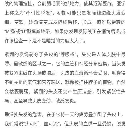
续的物理拉扯，会削弱毛囊的抓地力，使其逐渐萎缩，医学
上称之为“牵引性脱发”，初期可能只是发际线边缘头发变
细、变软，逐渐演变成发际线后移，形成一道难以逆转的
“M”型或“U”型尴尬地带，如果你发现发际线正在悄悄后退,或
许该检查一下是不是睡觉的力度太大了。
紧绷的发绳剥夺了头皮的“呼吸权”，头皮是人体皮肤中最
薄、最敏感的区域之一，它的血管和神经分布密集，当头发
被紧紧束缚在头顶或脑后，头皮的血液循环会受阻，毛囊得
不到充足的氧气和营养输送，就像被掐住脖子的植物，自然
会枯萎脱落，紧绷的头皮还会产生压迫感，引发紧张性头
痛，甚至导致头皮变薄、敏感发炎。
睡觉扎头发的危害，在于它将一天的疲劳叠加到了头皮上，
我们常说“头可断，血可流”，但头皮的血供一旦受损，脱发