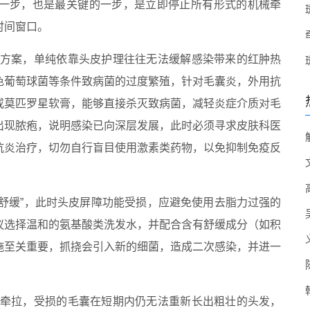
一步，也是最关键的一步，是立即停止所有形式的机械牵
时间窗口。
疗方案，单纯依靠头皮护理往往无法缓解感染带来的红肿热
色葡萄球菌等条件致病菌的过度繁殖，针对毛囊炎，外用抗
或莫匹罗星软膏，能够直接杀灭致病菌，减轻炎症介质对毛
出现脓疱，说明感染已向深层发展，此时必须寻求皮肤科医
抗炎治疗，切勿自行盲目使用激素类药物，以免抑制免疫反
向“舒缓”，此时头皮屏障功能受损，应避免使用去脂力过强的
议选择温和的氨基酸类洗发水，并配合含有舒缓成分（如积
施至关重要，抓挠会引入新的细菌，造成二次感染，并进一
了牵拉，受损的毛囊在短期内仍无法重新长出粗壮的头发，