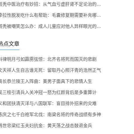
斑秃中医治疗有妙招：从气血亏虚肝肾不足论治的思路
牵拉性脱发吃什么有帮助：毛囊修复期需要补充哪些营养
斑秃被嘲笑怎么办：成人儿童应对他人异样眼光的策略
热点文章
斛律明月弓如霹雳弦惊：北齐名将死而国灭的悲剧
文天祥人生自古谁无死：留取丹心照汗青的浩然正气
高长恭兰陵王入阵曲：美男子面具下的悲情人生
吴三桂引清兵入关冲冠一怒为红颜背后是多重算计
义和团扶清灭洋与八国联军：盲目排外招来的灾难
陈庆之七千白袍军北伐：南梁名将的传奇战绩有多神
韩世忠梁红玉夫妇抗金：黄天荡之战击鼓退金兵