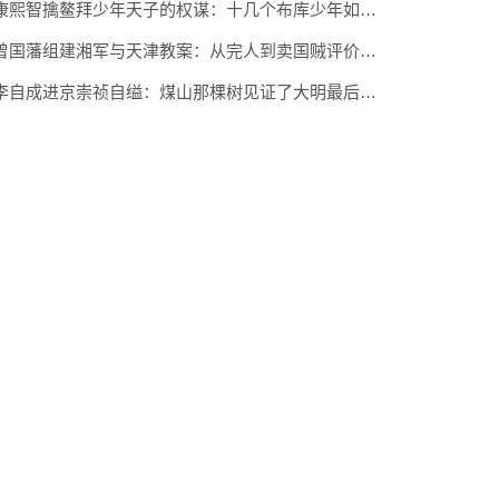
康熙智擒鳌拜少年天子的权谋：十几个布库少年如何搞定辅政大臣
曾国藩组建湘军与天津教案：从完人到卖国贼评价巨变
李自成进京崇祯自缢：煤山那棵树见证了大明最后时刻