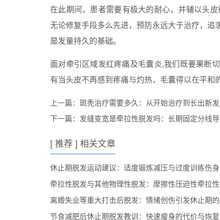
在此期间，患者需要有极大的耐心，并辅以头皮微
无论修复手段多么先进，预防永远大于治疗，追
是发量持久的基础。
面对牵引区域发红疼痛及毛囊炎,我们既要果断
有当头皮不再感到疼痛与灼热，毛囊得以在平和
上一篇：
斑秃治疗需要多久：从开始治疗到长出新发
下一篇：
发缝变宽是牵拉性脱发吗：长期固定分线导
[ 推荐 ] 相关文章
休止期脱发运动建议：适度锻炼减压与过度训练伤身
牵拉性脱发与其他物理性脱发：摩擦性压迫性牵拉性
离婚失业等重大打击后脱发：情绪创伤引发休止期的
节食减肥后休止期脱发教训：快速瘦身的代价与恢复