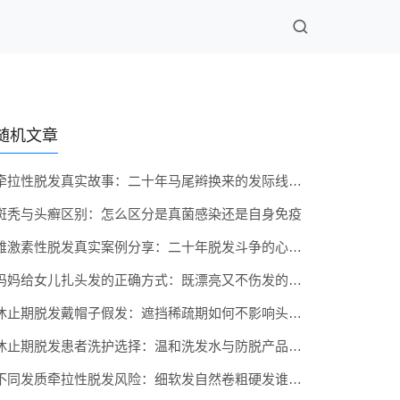
随机文章
牵拉性脱发真实故事：二十年马尾辫换来的发际线代价
斑秃与头癣区别：怎么区分是真菌感染还是自身免疫
雄激素性脱发真实案例分享：二十年脱发斗争的心路历程
妈妈给女儿扎头发的正确方式：既漂亮又不伤发的小技巧
休止期脱发戴帽子假发：遮挡稀疏期如何不影响头皮呼吸
休止期脱发患者洗护选择：温和洗发水与防脱产品有必要吗
不同发质牵拉性脱发风险：细软发自然卷粗硬发谁更容易秃