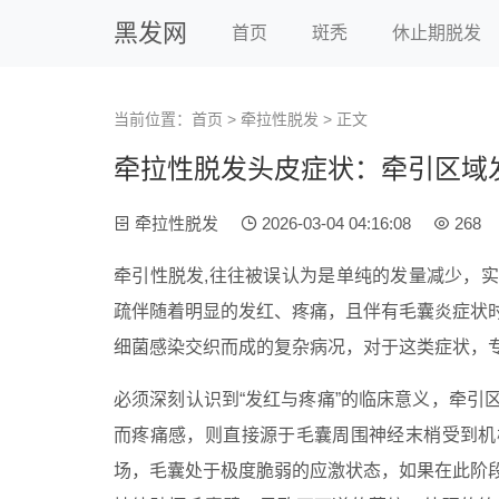
黑发网
首页
斑秃
休止期脱发
当前位置：
首页
>
牵拉性脱发
> 正文
牵拉性脱发头皮症状：牵引区域
牵拉性脱发
2026-03-04 04:16:08
268
牵引性脱发,往往被误认为是单纯的发量减少，
疏伴随着明显的发红、疼痛，且伴有毛囊炎症状
细菌感染交织而成的复杂病况，对于这类症状，专
必须深刻认识到“发红与疼痛”的临床意义，牵引
而疼痛感，则直接源于毛囊周围神经末梢受到机
场，毛囊处于极度脆弱的应激状态，如果在此阶