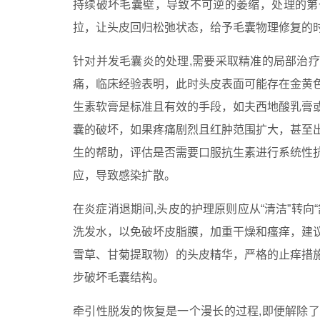
持续破坏毛囊壁，导致不可逆的萎缩，处理的第
拉，让头皮回归松弛状态，给予毛囊物理修复的
针对并发毛囊炎的处理,需要采取精准的局部治
痛，临床经验表明，此时头皮表面可能存在金黄
生素软膏是标准且有效的手段，如夫西地酸乳膏
囊的破坏，如果疼痛剧烈且红肿范围扩大，甚至
生的帮助，评估是否需要口服抗生素进行系统性
应，导致感染扩散。
在炎症消退期间,头皮的护理原则应从“清洁”转
洗发水，以免破坏皮脂膜，加重干燥和瘙痒，建
雪草、甘菊提取物）的头皮精华，严格的止痒措
步破坏毛囊结构。
牵引性脱发的恢复是一个漫长的过程,即便解除