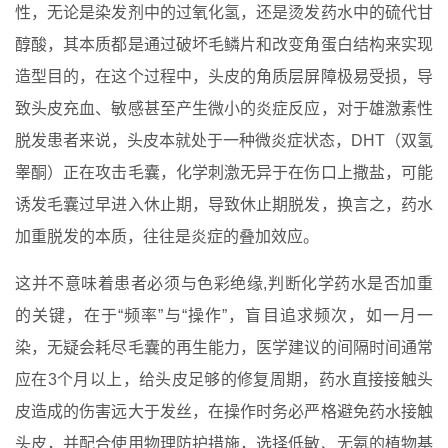
性，无论是染发剂中的过氧化氢，还是烫发药水中的硫代甘
醇酸，其本质都是通过破坏毛鳞片和改变角蛋白结构来实现
造型目的，在这个过程中，头皮的角质层屏障极易受损，导
致头皮充血、敏感甚至产生微小的炎症反应，对于雄激素性
脱发患者来说，头皮本就处于一种微炎症状态，DHT（双氢
睾酮）正在攻击毛囊，化学刺激无异于在伤口上撒盐，可能
诱发毛囊过早进入休止期，导致休止期脱发，换言之，药水
加重脱发的本质，往往是炎症的叠加效应。
这并不意味着患者必须与色彩绝缘,判断化学药水是否加重
的关键，在于“频率”与“操作”，盲目追求频次，如一月一
染，无疑会耗尽毛囊的再生能力，医学建议的间隔时间通常
应在3个月以上，给头皮足够的修复周期，药水直接接触头
皮造成的伤害远大于发丝，在操作时务必严格避免药水接触
头皮，并配合使用物理防护措施，选择低敏、无氨的植物基