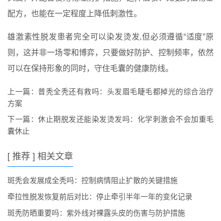
配方，也能在一定程度上降低刺激性。
雄激素性脱发患者完全可以染发烫发,但必须遵循“适度”原
则，这并非一场零和博弈，只要做好防护、控制频率，依然
可以在保持形象的同时，守住毛囊的健康防线。
上一篇：
普秃全秃还有救吗：头发眉毛睫毛都掉光的综合治疗
方案
下一篇：
休止期脱发还能染发烫发吗：化学刺激会不会加重毛
囊休止
[ 推荐 ] 相关文章
斑秃会发展成全秃吗：控制病情阻止扩散的关键措施
牵拉性脱发恢复前后对比：停止牵引半年一年的变化记录
斑秃防晒重要吗：紫外线对裸露头皮的伤害与防护措施