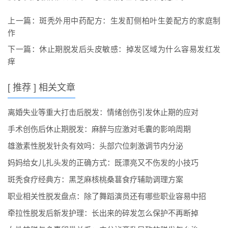
上一篇：
斑秃外用中药配方：生发酊侧柏叶生姜配方的家庭制
作
下一篇：
休止期脱发后头皮敏感：掉发区域为什么容易发红发
痒
[ 推荐 ] 相关文章
离婚失业等重大打击后脱发：情绪创伤引发休止期的应对
手术创伤后休止期脱发：麻醉与应激对毛囊的影响周期
雄激素性脱发针灸有效吗：头部穴位刺激调节内分泌
妈妈给女儿扎头发的正确方式：既漂亮又不伤发的小技巧
斑秃食疗经典方：黑芝麻核桃桑葚食疗辅助调理方案
职业相关性脱发盘点：除了舞蹈演员还有哪些职业容易中招
牵拉性脱发后新发护理：长出来的碎发怎么保护不再断掉