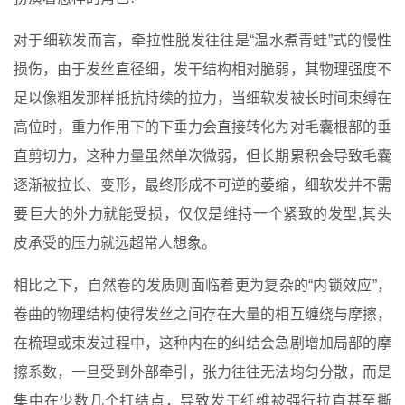
对于细软发而言，牵拉性脱发往往是“温水煮青蛙”式的慢性
损伤，由于发丝直径细，发干结构相对脆弱，其物理强度不
足以像粗发那样抵抗持续的拉力，当细软发被长时间束缚在
高位时，重力作用下的下垂力会直接转化为对毛囊根部的垂
直剪切力，这种力量虽然单次微弱，但长期累积会导致毛囊
逐渐被拉长、变形，最终形成不可逆的萎缩，细软发并不需
要巨大的外力就能受损，仅仅是维持一个紧致的发型,其头
皮承受的压力就远超常人想象。
相比之下，自然卷的发质则面临着更为复杂的“内锁效应”，
卷曲的物理结构使得发丝之间存在大量的相互缠绕与摩擦，
在梳理或束发过程中，这种内在的纠结会急剧增加局部的摩
擦系数，一旦受到外部牵引，张力往往无法均匀分散，而是
集中在少数几个打结点，导致发干纤维被强行拉直甚至撕