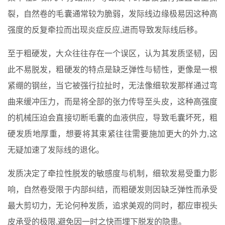
裂，自然卷的毛囊通常较为脆弱，发际线边缘极易因这种高
强度的反复牵拉而出现炎症反应,进而导致发际线后移。
至于粗硬发，大众往往存在一个误区，认为其发质坚韧，因
此不易脱发，粗硬发的特点是缺乏弹性与韧性，更像是一根
紧绷的钢丝，当它被强行拉扯时，无法像细软发那样通过弯
曲来缓冲压力，而是将全部的张力传导至头皮，这种高强度
的机械压迫会直接切断毛囊的血液供应，导致毛囊坏死，粗
硬发质地厚重，想要将其束紧往往需要施加更大的外力,这
无疑加速了发际线的退化。
发质决定了牵拉性脱发的敏感度与机制，细软发易受重力影
响，自然卷受限于内部纠结，而粗硬发则因缺乏弹性而承受
最大剪切力，无论何种发质，追求美观的同时，都应审视头
皮承受的极限,避免因一时之快而埋下脱发的隐患。